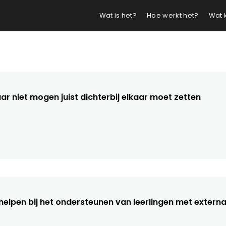
Wat is het?
Hoe werkt het?
Wat 
lkaar niet mogen juist dichterbij elkaar moet zetten
an helpen bij het ondersteunen van leerlingen met exte